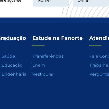
ne e aguarde
Graduação
Estude na Fanorte
Atend
a Saúde
Transferências
Fale Con
a Educação
Enem
Trabalhe
a Engenharia
Vestibular
Pergunta