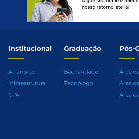
Digite seu nome e telefo
nosso retorno, ate lá!
Institucional
Graduação
Pós-
A Fanorte
Bacharelado
Área d
Infraestrutura
Tecnólogo
Área d
CPA
Área d