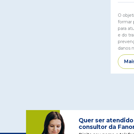
O objet
formar 
para at
e do tr
prevenç
danos n
Mai
Quer ser atendido
consultor da Fano