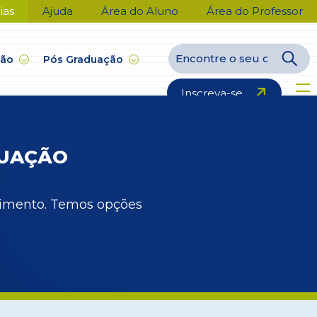
ias
Ajuda
Área do Aluno
Área do Professor
ção
Pós Graduação
Inscreva-se
DUAÇÃO
ecimento. Temos opções