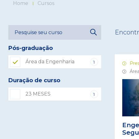
Home
Cursos
Encont
Pós-graduação
Área da Engenharia
1
Pres
Área
Duração de curso
23 MESES
1
Enge
Segu