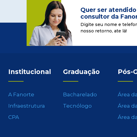
Quer ser atendido
consultor da Fano
Digite seu nome e telefo
nosso retorno, ate lá!
Institucional
Graduação
Pós-
A Fanorte
Bacharelado
Área d
Infraestrutura
Tecnólogo
Área d
CPA
Área d