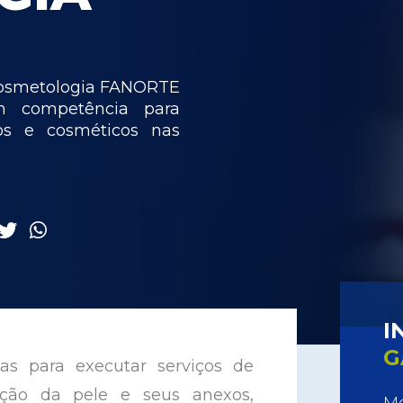
 Cosmetologia FANORTE
m competência para
cos e cosméticos nas
I
G
oas para executar serviços de
ação da pele e seus anexos,