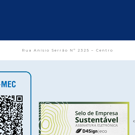
Rua Anísio Serrão Nº 2325 – Centro
©