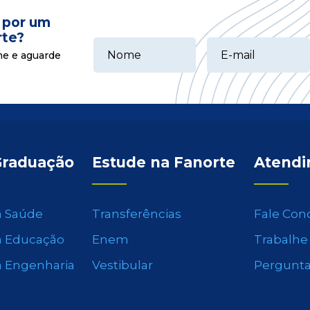
 por um
rte?
ne e aguarde
Graduação
Estude na Fanorte
Atend
a Saúde
Transferências
Fale Con
a Educação
Enem
Trabalhe
a Engenharia
Vestibular
Pergunta