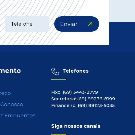
Enviar
imento
Telefones
Fixo: (69) 3443-2779
osco
Secretaria: (69) 99236-8199
 Conosco
Financeiro: (69) 98123-5035
s Frequentes
Siga nossos canais