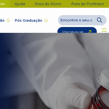
ias
Ajuda
Área do Aluno
Área do Professor
ção
Pós Graduação
Inscreva-se