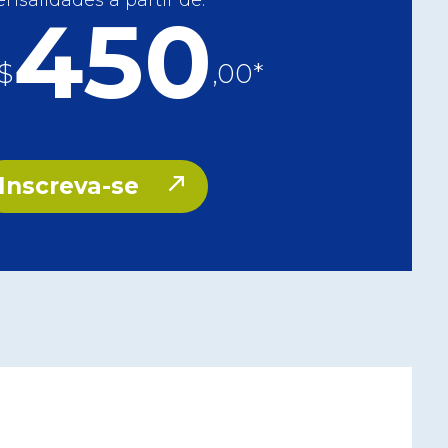
nsalidades a partir de:
450
$
,00*
Inscreva-se