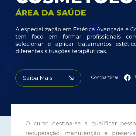
ÁREA DA SAÚDE
A especialização em Estética Avançada e
tem foco em formar profissionais co
selecionar e aplicar tratamentos estéti
diferentes situações terapêuticas.
Saiba Mais
Compartilhar:
O curso destina-se a qualificar pess
recuperação, manutenção e preserv