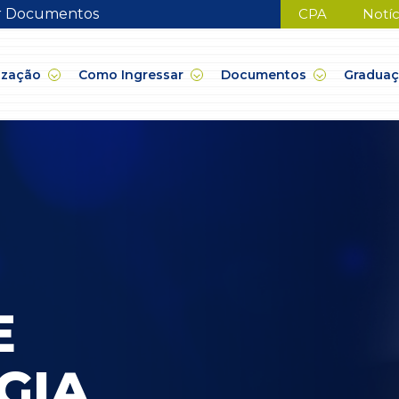
ar Documentos
CPA
Notíc
ização
Como Ingressar
Documentos
Gradua
E
GIA